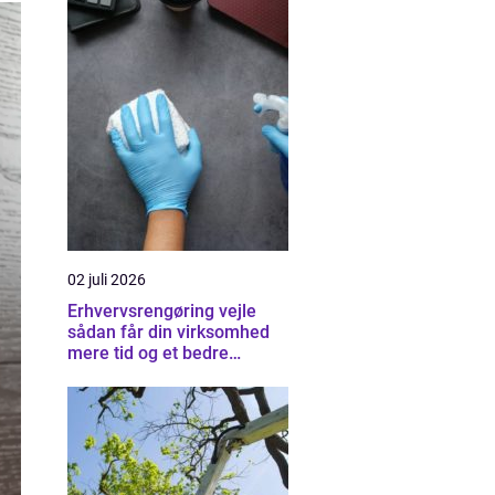
02 juli 2026
Erhvervsrengøring vejle
sådan får din virksomhed
mere tid og et bedre
arbejdsmiljø