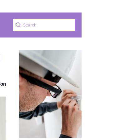
g
ion