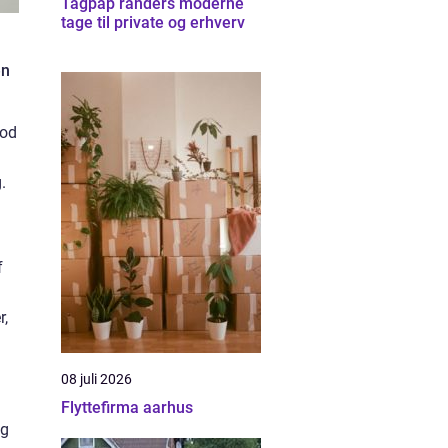
Tagpap randers moderne
tage til private og erhverv
en
god
.
f
r,
08 juli 2026
Flyttefirma aarhus
ng