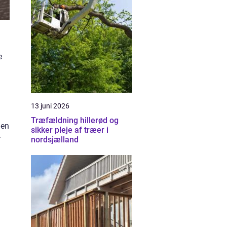
e
13 juni 2026
Træfældning hillerød og
 en
sikker pleje af træer i
r
nordsjælland