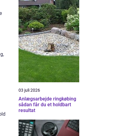
e
g,
03 juli 2026
Anlægsarbejde ringkøbing
sådan får du et holdbart
resultat
old
g