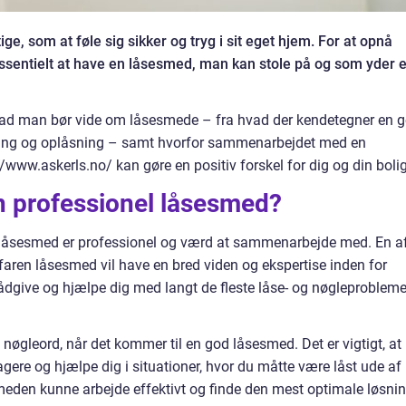
tige, som at føle sig sikker og tryg i sit eget hjem. For at opnå
ssentielt at have en låsesmed, man kan stole på og som yder 
 hvad man bør vide om låsesmede – fra hvad der kendetegner en 
ering og oplåsning – samt hvorfor sammenarbejdet med en
www.askerls.no/ kan gøre en positiv forskel for dig og din bolig
 professionel låsesmed?
 en låsesmed er professionel og værd at sammenarbejde med. En a
erfaren låsesmed vil have en bred viden og ekspertise inden for
ådgive og hjælpe dig med langt de fleste låse- og nøgleprobleme
 nøgleord, når det kommer til en god låsesmed. Det er vigtigt, at
eagere og hjælpe dig i situationer, hvor du måtte være låst ude af
smeden kunne arbejde effektivt og finde den mest optimale løsni