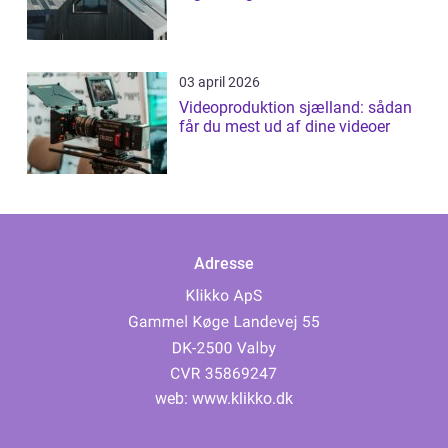
03 april 2026
Videoproduktion sjælland: sådan
får du mest ud af dine videoer
Adresse
web:
www.klikko.dk