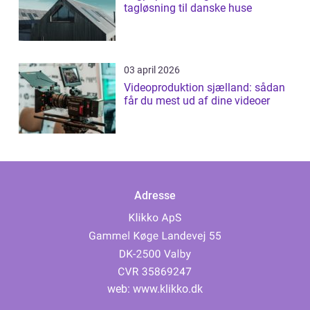
tagløsning til danske huse
03 april 2026
Videoproduktion sjælland: sådan
får du mest ud af dine videoer
Adresse
web:
www.klikko.dk