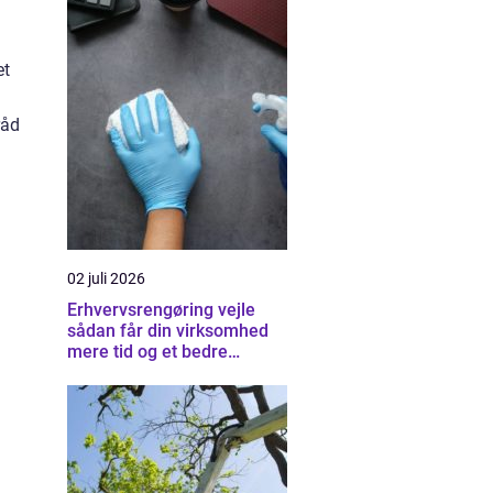
et
råd
02 juli 2026
Erhvervsrengøring vejle
sådan får din virksomhed
mere tid og et bedre
arbejdsmiljø