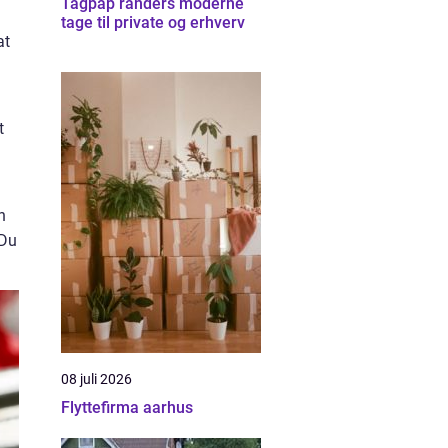
Tagpap randers moderne
tage til private og erhverv
at
t
n
 Du
08 juli 2026
Flyttefirma aarhus