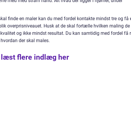
ærre med med stram hånd. Alt hvad der ligger i hjørner, under
 skal finde en maler kan du med fordel kontakte mindst tre og få 
rblik overprisniveauet. Husk at de skal fortælle hvilken maling de
ig kvalitet og ikke mindst resultat. Du kan samtidig med fordel få 
og hvordan der skal males.
 læst flere indlæg her