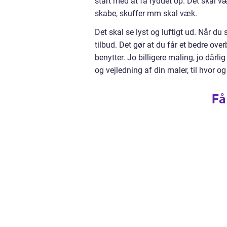
start med at få ryddet op. Det skal v
skabe, skuffer mm skal væk.
Det skal se lyst og luftigt ud. Når du
tilbud. Det gør at du får et bedre ove
benytter. Jo billigere maling, jo dårl
og vejledning af din maler, til hvor 
Få