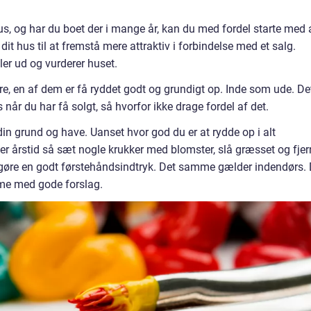
s, og har du boet der i mange år, kan du med fordel starte med 
it hus til at fremstå mere attraktiv i forbindelse med et salg.
r ud og vurderer huset.
øre, en af dem er få ryddet godt og grundigt op. Inde som ude. De
år du har få solgt, så hvorfor ikke drage fordel af det.
 din grund og have. Uanset hvor god du er at rydde op i alt
fter årstid så sæt nogle krukker med blomster, slå græsset og fjer
 gøre en godt førstehåndsindtryk. Det samme gælder indendørs.
me med gode forslag.