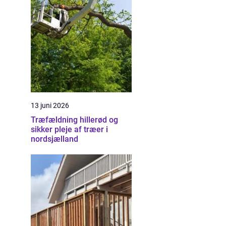
13 juni 2026
Træfældning hillerød og
sikker pleje af træer i
nordsjælland