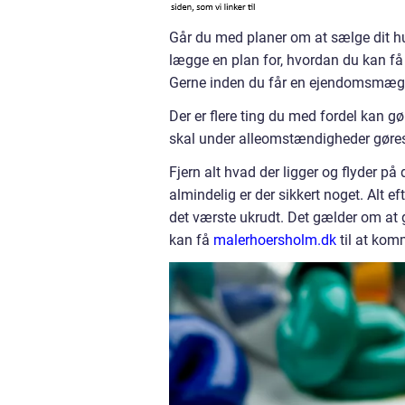
Går du med planer om at sælge dit hu
lægge en plan for, hvordan du kan få d
Gerne inden du får en ejendomsmægle
Der er flere ting du med fordel kan g
skal under alleomstændigheder gøres n
Fjern alt hvad der ligger og flyder på
almindelig er der sikkert noget. Alt e
det værste ukrudt. Det gælder om at
kan få
malerhoersholm.dk
til at kom