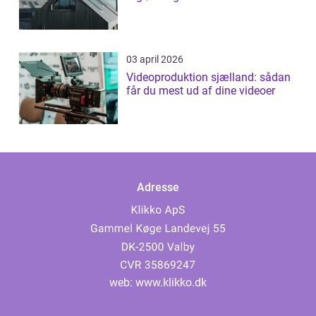
03 april 2026
Videoproduktion sjælland: sådan
får du mest ud af dine videoer
Adresse
web:
www.klikko.dk