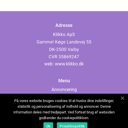
Adresse
web:
www.klikko.dk
Menu
Annoncering
Om os
På vores website bruges cookies til at huske dine indstillinger,
Cookies
statistik og personalisering af indhold og annoncer. Denne
information deles med tredjepart. Ved fortsat brug af websiden
Kontakt os
godkender du cookiepolitikken.
Sitemap
Ok
Privatlivspolitik