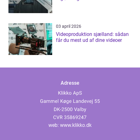
03 april 2026
Videoproduktion sjælland: sådan
får du mest ud af dine videoer
Adresse
web:
www.klikko.dk