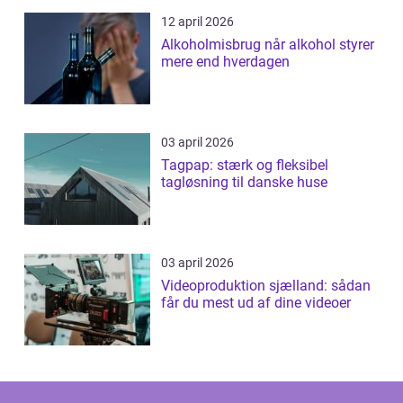
12 april 2026
Alkoholmisbrug når alkohol styrer
mere end hverdagen
03 april 2026
Tagpap: stærk og fleksibel
tagløsning til danske huse
03 april 2026
Videoproduktion sjælland: sådan
får du mest ud af dine videoer