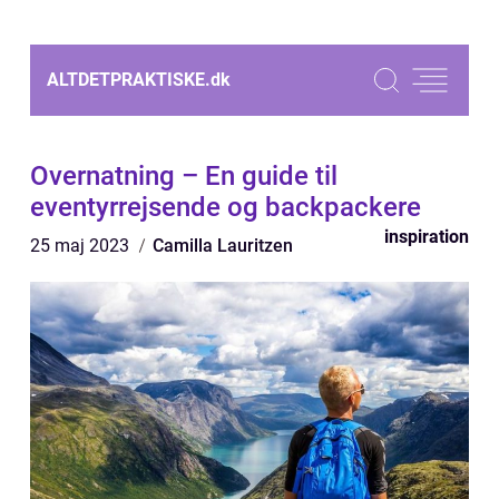
ALTDETPRAKTISKE.
dk
Overnatning – En guide til
eventyrrejsende og backpackere
inspiration
25 maj 2023
Camilla Lauritzen