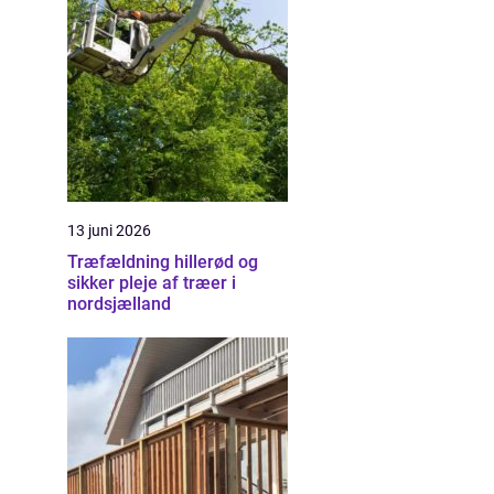
13 juni 2026
Træfældning hillerød og
sikker pleje af træer i
nordsjælland