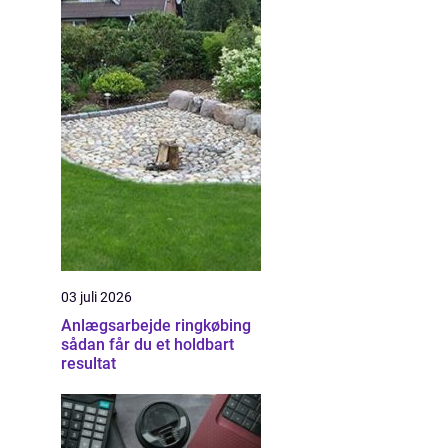
03 juli 2026
Anlægsarbejde ringkøbing
sådan får du et holdbart
resultat