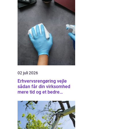
02 juli 2026
Erhvervsrengøring vejle
sådan får din virksomhed
mere tid og et bedre
arbejdsmiljø