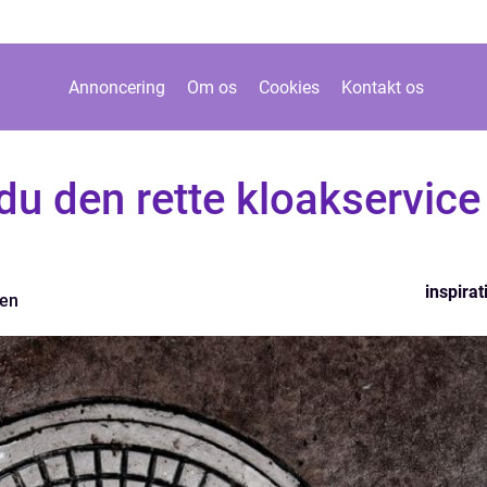
Annoncering
Om os
Cookies
Kontakt os
u den rette kloakservice 
inspirat
zen