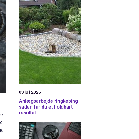
03 juli 2026
Anlægsarbejde ringkøbing
sådan får du et holdbart
resultat
ge
ke
e.