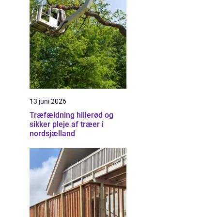
13 juni 2026
Træfældning hillerød og
sikker pleje af træer i
nordsjælland