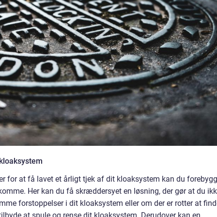
 kloaksystem
 for at få lavet et årligt tjek af dit kloaksystem kan du forebyg
komme. Her kan du få skræddersyet en løsning, der gør at du ik
me forstoppelser i dit kloaksystem eller om der er rotter at find
 tilbyde at spule og rense dit kloaksystem. Derudover kan en