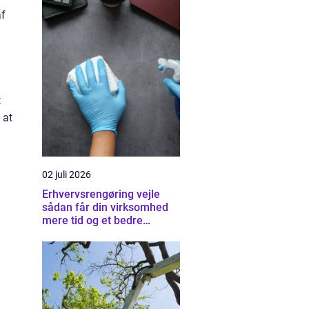
af
t
 at
g
02 juli 2026
Erhvervsrengøring vejle
sådan får din virksomhed
mere tid og et bedre
arbejdsmiljø