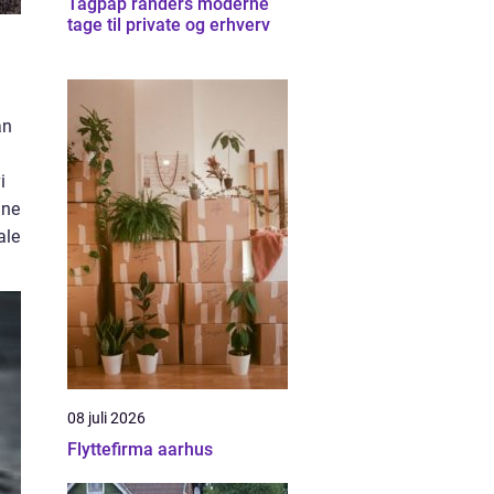
Tagpap randers moderne
tage til private og erhverv
an
i
ine
ale
08 juli 2026
Flyttefirma aarhus