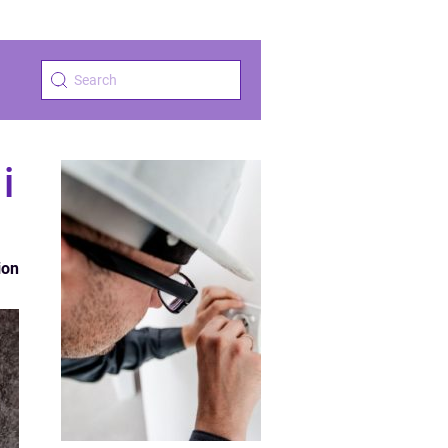
i
ion