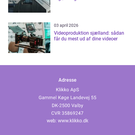
03 april 2026
Videoproduktion sjælland: sådan
får du mest ud af dine videoer
Adresse
web:
www.klikko.dk