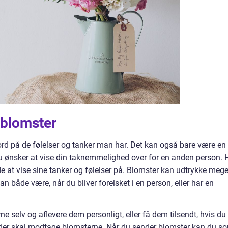
 blomster
 ord på de følelser og tanker man har. Det kan også bare være en
t du ønsker at vise din taknemmelighed over for en anden person. 
 at vise sine tanker og følelser på. Blomster kan udtrykke mege
n både være, når du bliver forelsket i en person, eller har en
 selv og aflevere dem personligt, eller få dem tilsendt, hvis du
 der skal modtage blomsterne. Når du sender blomster kan du s