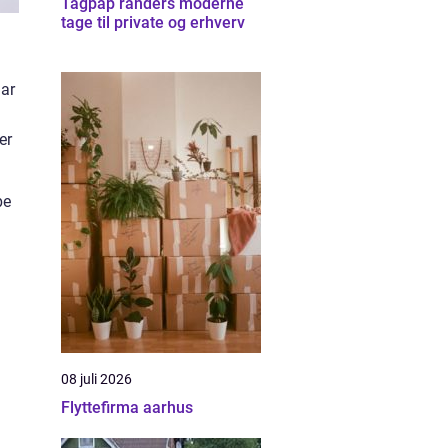
Tagpap randers moderne
tage til private og erhverv
har
er
be
08 juli 2026
Flyttefirma aarhus