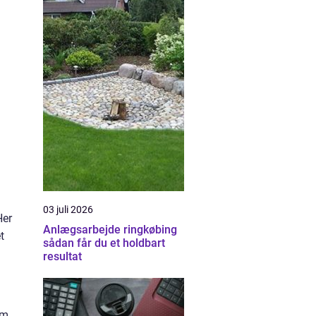
03 juli 2026
Her
Anlægsarbejde ringkøbing
t
sådan får du et holdbart
resultat
om