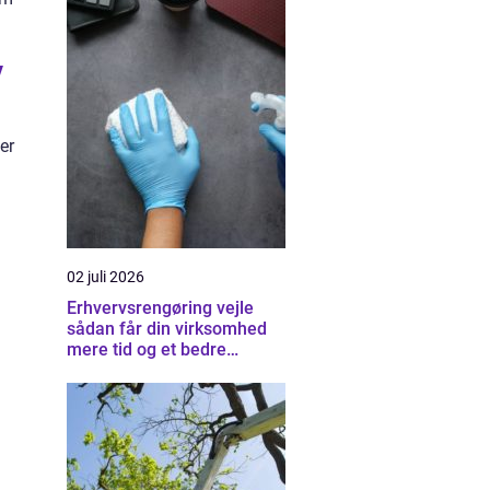
v
Her
02 juli 2026
Erhvervsrengøring vejle
sådan får din virksomhed
mere tid og et bedre
arbejdsmiljø