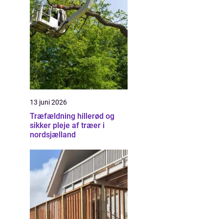
13 juni 2026
Træfældning hillerød og
sikker pleje af træer i
nordsjælland