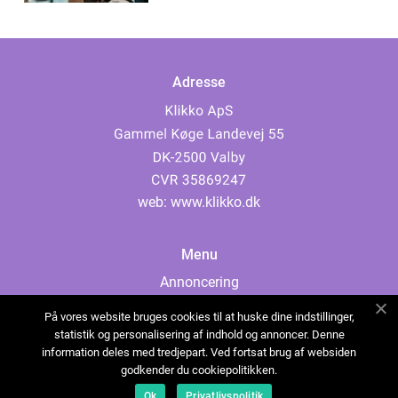
Adresse
web:
www.klikko.dk
Menu
Annoncering
Om os
På vores website bruges cookies til at huske dine indstillinger,
Cookies
statistik og personalisering af indhold og annoncer. Denne
information deles med tredjepart. Ved fortsat brug af websiden
Kontakt os
godkender du cookiepolitikken.
Sitemap
Ok
Privatlivspolitik