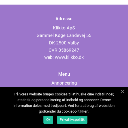
Adresse
web:
www.klikko.dk
Menu
Annoncering
Om os
På vores website bruges cookies til at huske dine indstillinger,
Cookies
statistik og personalisering af indhold og annoncer. Denne
information deles med tredjepart. Ved fortsat brug af websiden
Kontakt os
godkender du cookiepolitikken.
Sitemap
Ok
Privatlivspolitik