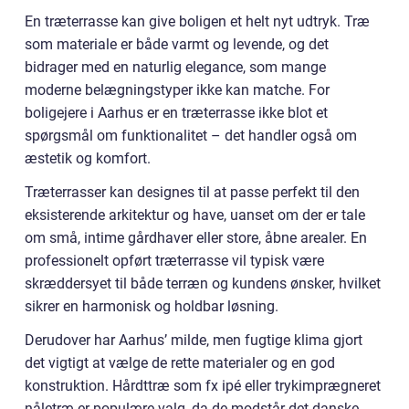
En træterrasse kan give boligen et helt nyt udtryk. Træ
som materiale er både varmt og levende, og det
bidrager med en naturlig elegance, som mange
moderne belægningstyper ikke kan matche. For
boligejere i Aarhus er en træterrasse ikke blot et
spørgsmål om funktionalitet – det handler også om
æstetik og komfort.
Træterrasser kan designes til at passe perfekt til den
eksisterende arkitektur og have, uanset om der er tale
om små, intime gårdhaver eller store, åbne arealer. En
professionelt opført træterrasse vil typisk være
skræddersyet til både terræn og kundens ønsker, hvilket
sikrer en harmonisk og holdbar løsning.
Derudover har Aarhus’ milde, men fugtige klima gjort
det vigtigt at vælge de rette materialer og en god
konstruktion. Hårdttræ som fx ipé eller trykimprægneret
nåletræ er populære valg, da de modstår det danske