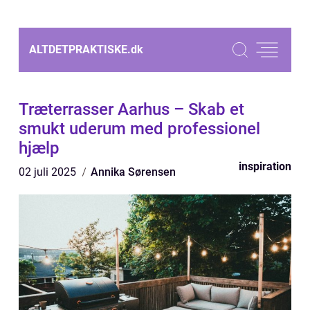
ALTDETPRAKTISKE.
dk
Træterrasser Aarhus – Skab et
smukt uderum med professionel
hjælp
inspiration
02 juli 2025
Annika Sørensen