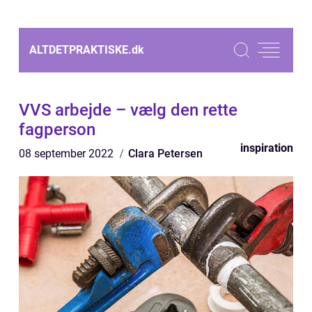
ALTDETPRAKTISKE.
dk
VVS arbejde – vælg den rette
fagperson
inspiration
08 september 2022
Clara Petersen