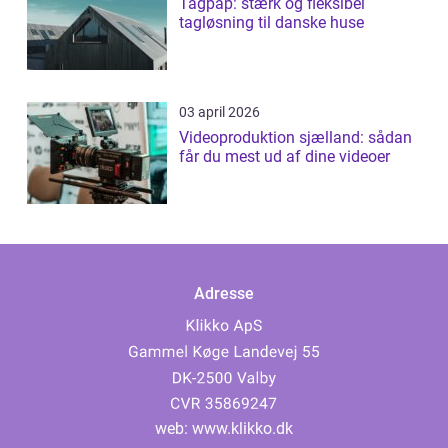
Tagpap: stærk og fleksibel
tagløsning til danske huse
03 april 2026
Videoproduktion sjælland: sådan
får du mest ud af dine videoer
Adresse
web:
www.klikko.dk