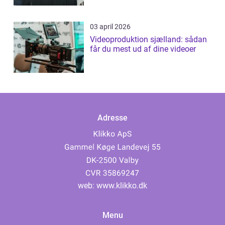
03 april 2026
Videoproduktion sjælland: sådan
får du mest ud af dine videoer
Adresse
web:
www.klikko.dk
Menu