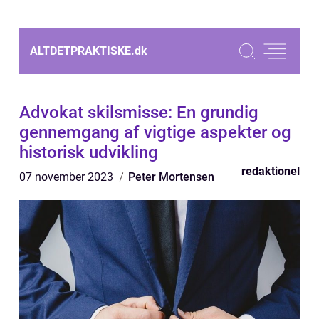
ALTDETPRAKTISKE.
dk
Advokat skilsmisse: En grundig
gennemgang af vigtige aspekter og
historisk udvikling
redaktionel
07 november 2023
Peter Mortensen