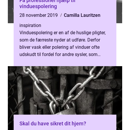
Få professionel hjælp til
vinduespolering
28 november 2019
Camilla Lauritzen
inspiration
Vinduespolering er en af de huslige pligter,
som de færreste nyder at udføre. Derfor
bliver vask eller polering af vinduer ofte
udskudt til fordel for andre sysler, som
måske synes mere akutte – støvs...
Skal du have sikret dit hjem?