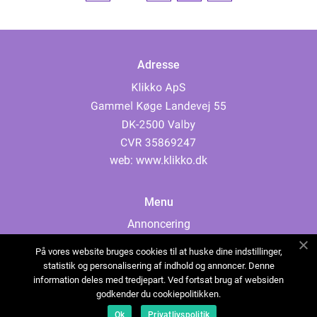
Adresse
web:
www.klikko.dk
Menu
Annoncering
Om os
På vores website bruges cookies til at huske dine indstillinger,
Cookies
statistik og personalisering af indhold og annoncer. Denne
information deles med tredjepart. Ved fortsat brug af websiden
Kontakt os
godkender du cookiepolitikken.
Sitemap
Ok
Privatlivspolitik