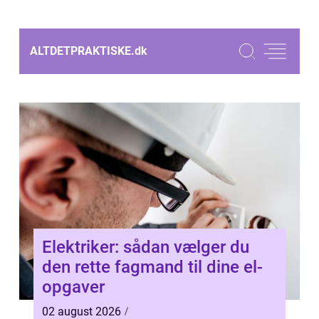
ALTDETPRAKTISKE.
dk
Elektriker: sådan vælger du
den rette fagmand til dine el-
opgaver
02 august 2026